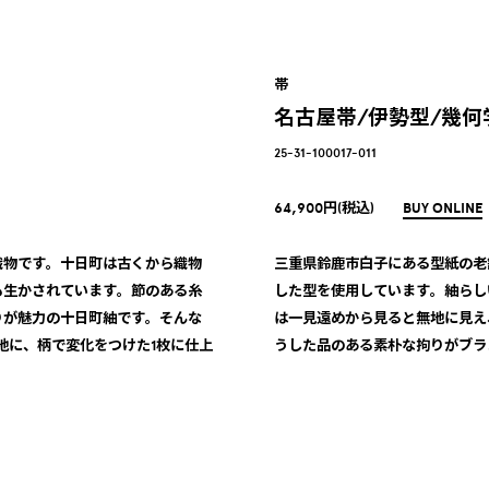
帯
名古屋帯/伊勢型/幾何
25-31-100017-011
64,900円(税込)
BUY ONLINE
織物です。十日町は古くから織物
三重県鈴鹿市白子にある型紙の老
も生かされています。節のある糸
した型を使用しています。紬らし
りが魅力の十日町紬です。そんな
は一見遠めから見ると無地に見え
地に、柄で変化をつけた1枚に仕上
うした品のある素朴な拘りがブラ