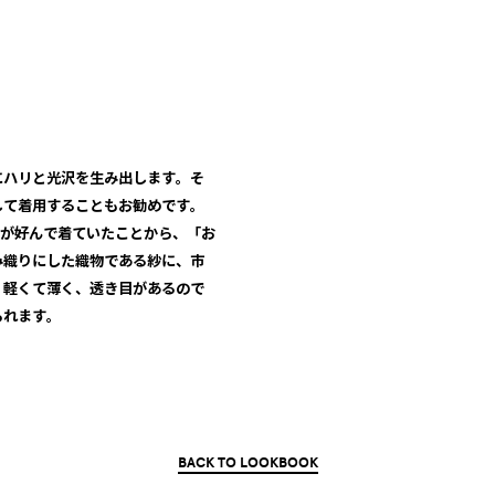
にハリと光沢を生み出します。そ
して着用することもお勧めです。
公が好んで着ていたことから、「お
み織りにした織物である紗に、市
、軽くて薄く、透き目があるので
られます。
BACK TO LOOKBOOK