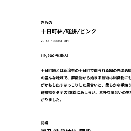
きもの
十日町紬/経絣/ピンク
25-18-100051-011
119,900円(税込)
十日町紬とは新潟県の十日町で織られる絹の先染め
の盛んな地域で、麻織物から始まる技術は絹織物に
がかもし出すほっこりした風合いと、柔らかな手触
絣模様をタテの1本線にあしらい、素朴な風合いの生
がりました。
羽織