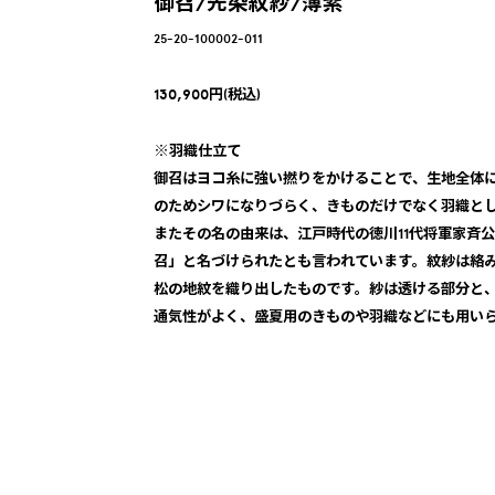
御召/先染紋紗/薄紫
25-20-100002-011
130,900円(税込)
※羽織仕立て
御召はヨコ糸に強い撚りをかけることで、生地全体
のためシワになりづらく、きものだけでなく羽織と
またその名の由来は、江戸時代の徳川11代将軍家斉
召」と名づけられたとも言われています。紋紗は絡
松の地紋を織り出したものです。紗は透ける部分と
通気性がよく、盛夏用のきものや羽織などにも用い