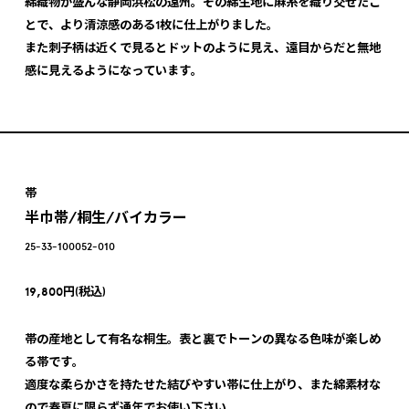
綿織物が盛んな静岡浜松の遠州。その綿生地に麻糸を織り交ぜたこ
とで、より清涼感のある1枚に仕上がりました。
また刺子柄は近くで見るとドットのように見え、遠目からだと無地
感に見えるようになっています。
帯
半巾帯/桐生/バイカラー
25-33-100052-010
19,800円(税込)
帯の産地として有名な桐生。表と裏でトーンの異なる色味が楽しめ
る帯です。
適度な柔らかさを持たせた結びやすい帯に仕上がり、また綿素材な
ので春夏に限らず通年でお使い下さい。