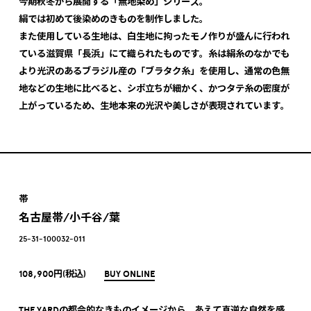
今期秋冬から展開する「無地染め」シリーズ。
絹では初めて後染めのきものを制作しました。
また使用している生地は、白生地に拘ったモノ作りが盛んに行われ
ている滋賀県「長浜」にて織られたものです。糸は絹糸のなかでも
より光沢のあるブラジル産の「ブラタク糸」を使用し、通常の色無
地などの生地に比べると、シボ立ちが細かく、かつタテ糸の密度が
上がっているため、生地本来の光沢や美しさが表現されています。
帯
名古屋帯/小千谷/葉
25-31-100032-011
108,900円(税込)
BUY ONLINE
THE YARDの都会的なきものイメージから、あえて真逆な自然を感