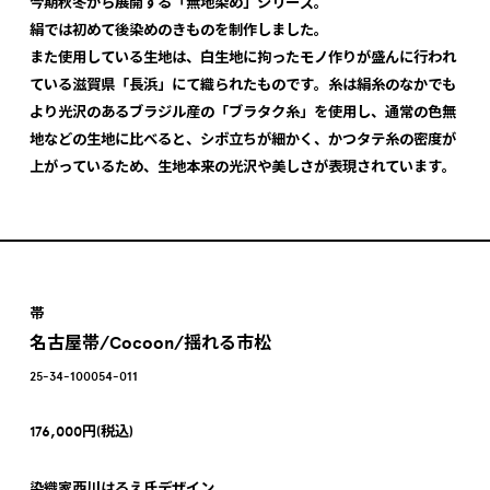
今期秋冬から展開する「無地染め」シリーズ。
絹では初めて後染めのきものを制作しました。
また使用している生地は、白生地に拘ったモノ作りが盛んに行われ
ている滋賀県「長浜」にて織られたものです。糸は絹糸のなかでも
より光沢のあるブラジル産の「ブラタク糸」を使用し、通常の色無
地などの生地に比べると、シボ立ちが細かく、かつタテ糸の密度が
上がっているため、生地本来の光沢や美しさが表現されています。
帯
名古屋帯/Cocoon/揺れる市松
25-34-100054-011
176,000円(税込)
染織家西川はるえ氏デザイン。