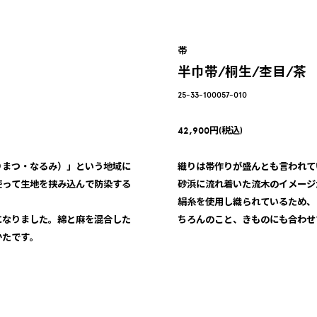
帯
半巾帯/桐生/杢目/茶
25-33-100057-010
42,900円(税込)
りまつ・なるみ）」という地域に
織りは帯作りが盛んとも言われて
使って生地を挟み込んで防染する
砂浜に流れ着いた流木のイメージ
絹糸を使用し織られているため、
になりました。綿と麻を混合した
ちろんのこと、きものにも合わせ
かたです。