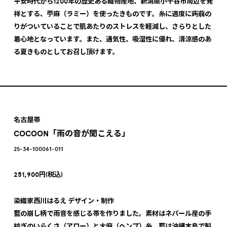
平安時代から1200年の歴史ある織物産地、新潟県小千谷市周辺を発
祥とする、苧麻（ラミー）を使ったきものです。糸に適度に蒟蒻の
りがついていることで肌あたりのストレスを軽減し、さらりとした
着心地となっています。また、通気性、吸湿性に優れ、清涼感のあ
る夏きものとしてお召し頂けます。
名古屋帯
COCOON「雨の音が聞こえる」
25-34-100061-011
251,900円(税込)
染織家西川はるえ デザイン・制作
藍の崩し柄で雨音を感じる帯を作りました。素材はネパール産の手
紡ぎのいらくさ（アロー）と大麻（ヘンプ）糸。藍は沖縄本島で製