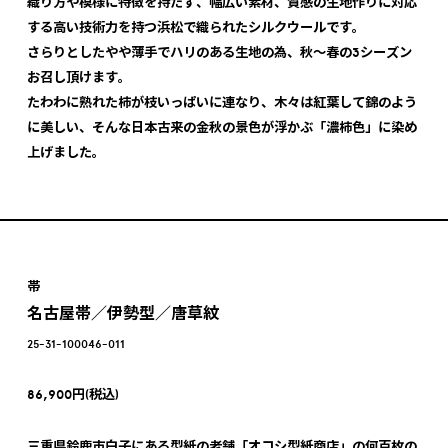
織り方や模様に特徴を持たず、幅広い素材、質感の生地作りに対応
する高い技術力を持つ浜松で織られたシルクウールです。
さらりとしたやや薄手でハリのある生地の為、秋～春の3シーズン
お召し頂けます。
たわわに熟れた柿が枝いっぱいに連なり、木々は紅葉して錦のよう
に美しい、そんな日本古来の金秋の景色が浮かぶ「濃柿色」に染め
上げました。
帯
名古屋帯／伊勢型／唐草紋
25-31-100046-011
86,900円(税込)
三重県鈴鹿市白子にある型紙の老舗「オコシ型紙商店」の何百枚の