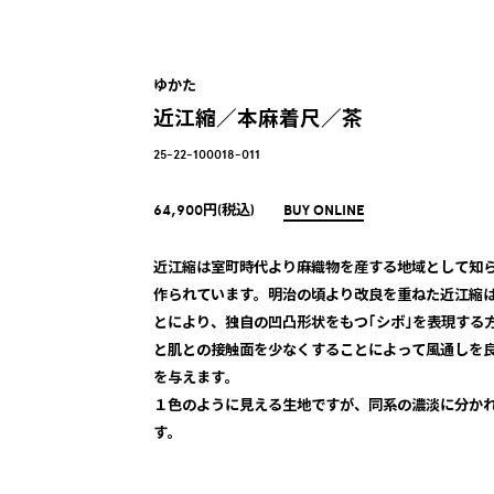
ゆかた
近江縮／本麻着尺／茶
25-22-100018-011
64,900円(税込)
BUY ONLINE
近江縮は室町時代より麻織物を産する地域として知
作られています。明治の頃より改良を重ねた近江縮
とにより、独自の凹凸形状をもつ｢シボ｣を表現する
と肌との接触面を少なくすることによって風通しを
を与えます。
１色のように見える生地ですが、同系の濃淡に分か
す。