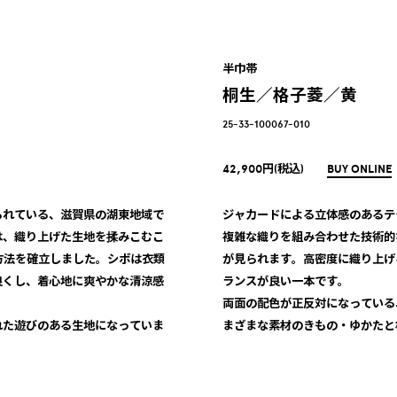
半巾帯
桐生／格子菱／黄
25-33-100067-010
42,900円(税込)
BUY ONLINE
られている、滋賀県の湖東地域で
ジャカードによる立体感のあるテ
は、織り上げた生地を揉みこむこ
複雑な織りを組み合わせた技術的
方法を確立しました。シボは衣類
が見られます。高密度に織り上げ
良くし、着心地に爽やかな清涼感
ランスが良い一本です。
両面の配色が正反対になっている
れた遊びのある生地になっていま
まざまな素材のきもの・ゆかたと