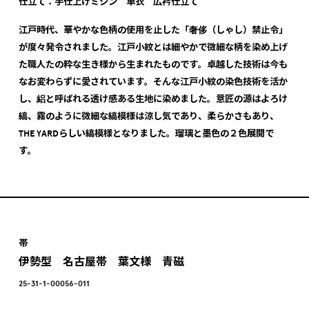
仕立て：手仕上げミシン 単衣 広衿仕立て
江戸時代、華やかな色柄の使用を止した「奢侈（しゃし）禁止令」
が度々発令されました。江戸小紋とは細やかで微細な柄を染め上げ
た職人たの粋な生き様から生まれたものです。卓越した技術は今も
なお変わらずに愛されています。そんな江戸小紋の染色技術を活か
し、絽と呼ばれる透け感ある生地に染めました。意匠の源はよろけ
縞、霧のように微細な縞模様は涼し気であり、柔らかさもあり、
THE YARDらしい縞模様となりました。瑠璃と墨色の２色展開で
す。
帯
伊勢型 名古屋帯 葉文様 青磁
25-31-1-00056-011