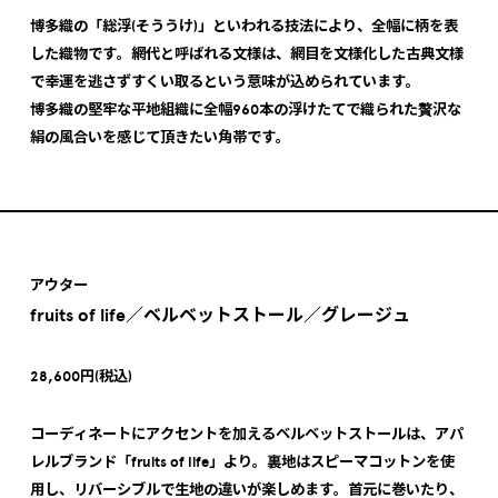
博多織の「総浮(そううけ)」といわれる技法により、全幅に柄を表
した織物です。網代と呼ばれる文様は、網目を文様化した古典文様
で幸運を逃さずすくい取るという意味が込められています。
博多織の堅牢な平地組織に全幅960本の浮けたてで織られた贅沢な
絹の風合いを感じて頂きたい角帯です。
アウター
fruits of life／ベルベットストール／グレージュ
28,600円(税込)
コーディネートにアクセントを加えるベルベットストールは、アパ
レルブランド「fruits of life」より。裏地はスピーマコットンを使
用し、リバーシブルで生地の違いが楽しめます。首元に巻いたり、