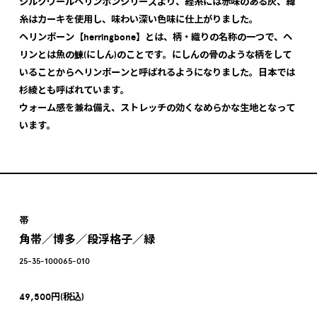
シルクウールヘリンボンシリーズより、経糸には赤味のある灰、緯
糸はカーキを使用し、味わい深い色味に仕上がりました。
ヘリンボーン【herringbone】とは、柄・織りの名称の一つで、ヘ
リンとは魚の鰊(にしん)のことです。にしんの骨のような柄をして
いることからヘリンボーンと呼ばれるようになりました。日本では
杉綾とも呼ばれています。
ウォーム感を兼ね備え、ストレッチの効くなめらかな生地となって
います。
帯
角帯／博多／段浮格子／緑
25-35-100065-010
49,500円(税込)